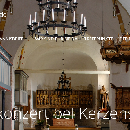
nde
HANNISBRIEF
WIR SIND FÜR SIE DA
TREFFPUNKTE
DER 
konzert bei Kerzen