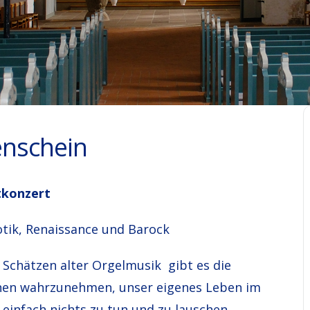
enschein
htkonzert
otik, Renaissance und Barock
Schätzen alter Orgelmusik gibt es die
onen wahrzunehmen, unser eigenes Leben im
 einfach nichts zu tun und zu lauschen.