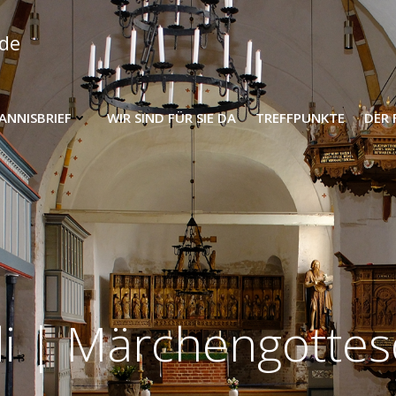
nde
HANNISBRIEF
WIR SIND FÜR SIE DA
TREFFPUNKTE
DER 
i | Märchengottes