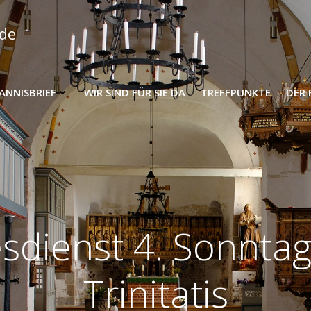
nde
HANNISBRIEF
WIR SIND FÜR SIE DA
TREFFPUNKTE
DER 
sdienst 4. Sonnta
Trinitatis