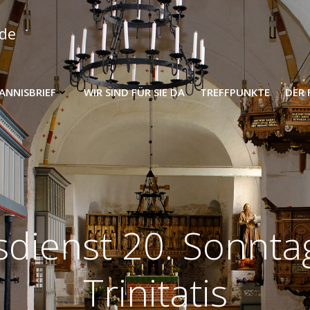
nde
HANNISBRIEF
WIR SIND FÜR SIE DA
TREFFPUNKTE
DER 
sdienst 20. Sonnta
Trinitatis