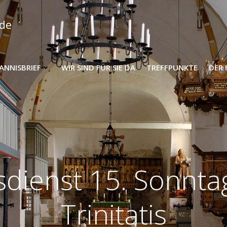
nde
HANNISBRIEF
WIR SIND FÜR SIE DA
TREFFPUNKTE
DER 
sdienst 15. Sonnta
Trinitatis